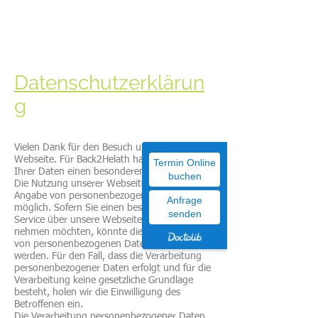
Datenschutzerklärun
g
Vielen Dank für den Besuch unserer
Webseite. Für Back2Helath hat der Schutz
Termin Online
Ihrer Daten einen besonderen Stellenwert.
buchen
Die Nutzung unserer Webseite ist ohne jede
Angabe von personenbezogenen Daten
Anfrage
möglich. Sofern Sie einen besonderen
senden
Service über unsere Webseite in Anspruch
nehmen möchten, könnte die Verarbeitung
von personenbezogenen Daten erforderlich
werden. Für den Fall, dass die Verarbeitung
personenbezogener Daten erfolgt und für die
Verarbeitung keine gesetzliche Grundlage
besteht, holen wir die Einwilligung des
Betroffenen ein.
Die Verarbeitung personenbezogener Daten,