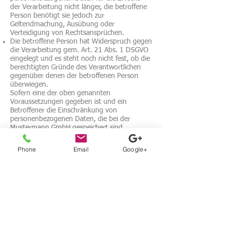
der Verarbeitung nicht länger, die betroffene
Person benötigt sie jedoch zur
Geltendmachung, Ausübung oder
Verteidigung von Rechtsansprüchen.
Die betroffene Person hat Widerspruch gegen
die Verarbeitung gem. Art. 21 Abs. 1 DSGVO
eingelegt und es steht noch nicht fest, ob die
berechtigten Gründe des Verantwortlichen
gegenüber denen der betroffenen Person
überwiegen.
Sofern eine der oben genannten
Voraussetzungen gegeben ist und ein
Betroffener die Einschränkung von
personenbezogenen Daten, die bei der
Mustermann GmbH gespeichert sind,
verlangen möchte, kann er sich hierzu
jederzeit an unseren
Phone
Email
Google+
Datenschutzbeauftragten oder einen anderen
Mitarbeiter des Verantwortlichen wenden. Der
Datenschutzbeauftragte der Mustermann
GmbH oder ein anderer Mitarbeiter wird die
Einschränkung der Verarbeitung veranlassen.
1.6.Recht auf Datenübertragbarkeit
Jeder von der Verarbeitung
personenbezogener Daten Betroffener hat